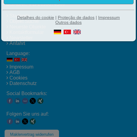
USt-IdNr.: V.D 2110674544
Startseite
Detalhes do cookie
|
Proteção de dados
|
Impressum
Objekt Suche
Outros dados
Neueste Objekte
Kontaktformular
Newsletter
Anfahrt
Language:
Impressum
AGB
Cookies
Datenschutz
Social Bookmarks:
Folgen Sie uns auf:
Maklervertrag widerrufen