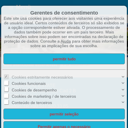
Menü
Gerentes de consentimento
Este site usa cookies para oferecer aos visitantes uma experiência
de usuário ideal. Certos conteúdos de terceiros só são exibidos se
a opção correspondente estiver ativada. O processamento de
dados também pode ocorrer em um país terceiro. Mais
informações sobre isso podem ser encontradas na declaração de
proteção de dados. Consulte a
Ajuda
para obter mais informações
sobre as implicações de sua escolha.
Ihre Immobilie inserieren
Für Bauherren
Cookies estritamente necessários
Cookies funcionais
ALANYA REAL ESTATE
Cookies de desempenho
Kestel Mah. Isa Kücülmez Cad 2 B
07425 Alanya
Cookies de marketing / de terceiros
Conteúdo de terceiros
Telefon:
TR +90 537 520 33 85
Mobil:
USA +1 848 348 0862
info@alanyarealestate.de
Handelsregisternr.: Alanya Nr.8547