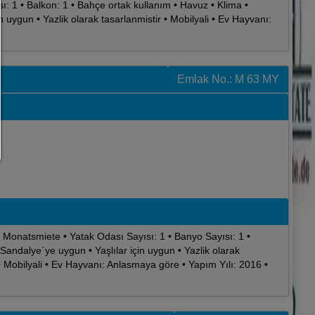
ı: 1 • Balkon: 1 • Bahçe ortak kullanım • Havuz • Klima •
n uygun • Yazlik olarak tasarlanmistir • Mobilyali • Ev Hayvanı:
Çerez ayarınızı istediğiniz zaman buradan değiştirebilirsin
Çerez ayrıntıları
|
Veri koruma
|
Site bilgisi
geri dön
Emlak No.: M 63 MY
1 Monatsmiete • Yatak Odası Sayısı: 1 • Banyo Sayısı: 1 •
 Sandalye´ye uygun • Yaşlılar için uygun • Yazlik olarak
 • Mobilyali • Ev Hayvanı: Anlasmaya göre • Yapım Yılı: 2016 •