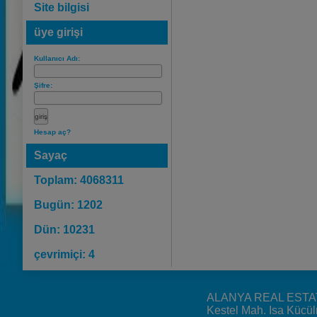
Site bilgisi
üye girişi
Kullanıcı Adı:
Şifre:
Hesap aç?
Sayaç
Toplam: 4068311
Bugün: 1202
Dün: 10231
çevrimiçi: 4
ALANYA REAL ESTA
Kestel Mah. Isa Kücü