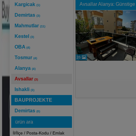
Avsallar Alanya: Günstige
Kargicak
(1)
Demirtas
(3)
Mahmutlar
(11)
Kestel
(3)
OBA
(4)
Tosmur
26
(4)
Alanya
(4)
Avsallar
(3)
Ishakli
(3)
BAUPROJEKTE
Demirtas
(0)
ürün ara
İl/İlçe / Posta-Kodu / Emlak