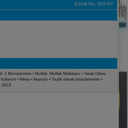
Emlak No.: M 9 MY
eli: 1 Monatsmiete • Mutfak: Mutfak Mobilyası • Yatak Odası
kullanım • Klima • Asansör • Yazlik olarak tasarlanmistir •
: 2023