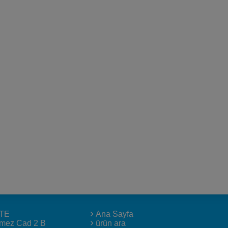
TE
Ana Sayfa
lmez Cad 2 B
ürün ara