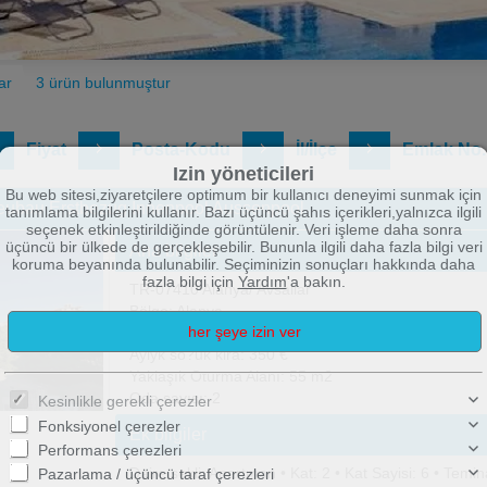
ar
3 ürün bulunmuştur
Fiyat
Posta-Kodu
İl/İlçe
Emlak No.
Izin yöneticileri
Bu web sitesi,ziyaretçilere optimum bir kullanıcı deneyimi sunmak için
Neubau Erstbezug Innenpool Aussenpool
tanımlama bilgilerini kullanır. Bazı üçüncü şahıs içerikleri,yalnızca ilgili
seçenek etkinleştirildiğinde görüntülenir. Veri işleme daha sonra
üçüncü bir ülkede de gerçekleşebilir. Bununla ilgili daha fazla bilgi veri
Ana bilgiler
koruma beyanında bulunabilir. Seçiminizin sonuçları hakkında daha
fazla bilgi için
Yardım
'a bakın.
TR-07410 Alanya/ Avsallar
Bölge: Alanya
Bölge: Yerlesim Bölgesi
Aylyk so?uk kira: 350 €
Yaklaşık Oturma Alanı: 55 m2
Oda sayısı: 2
Kesinlikle gerekli çerezler
Fonksiyonel çerezler
Ek bilgiler
Performans çerezleri
Daire sekli: Apartman • Kat: 2 • Kat Sayisi: 6 • Tem
Pazarlama / üçüncü taraf çerezleri