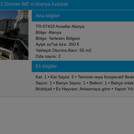
 2 Zimmer WE in Alanya Avsalalr
Ana bilgiler
TR-07410 Avsallar Alanya
Bölge: Alanya
Bölge: Yerlesim Bölgesi
Aylyk so?uk kira: 350 €
Yaklaşık Oturma Alanı: 55 m2
Oda sayısı: 2
Ek bilgiler
Kat: 1 • Kat Sayisi: 5 • Teminat veya Kooperatif Bed
Sayısı: 1 • Banyo Sayısı: 1 • Balkon: 1 • Bahçe ortak 
Mobilyali • Ev Hayvanı: Anlasmaya göre • Yapım Yılı