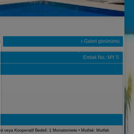
Galeri görünümü
Izin yöneticileri
Emlak No.: MY 5
YARDIM
Devam etmek için bir çerez seçimi yapmanız gerekir. Aşağıda
seçeneklerin ve anlamlarının bir açıklamasını bulacaksın
her şeye izin ver:
İzleme ve analiz çerezleri ve üçüncü taraf içeriği gibi herhan
çerez.
seçime izin ver:
Yalnızca onay kutularında işaretlediğiniz üçüncü taraf içeriği
çerez türlerine izin verilir.
Sadece gerekli olana izin ver:
Yalnızca teknik olarak gerekli tanımlama bilgilerine izin veril
inat veya Kooperatif Bedeli: 1 Monatsmiete • Mutfak: Mutfak
üçüncü taraf içeriğine izin verilmez.