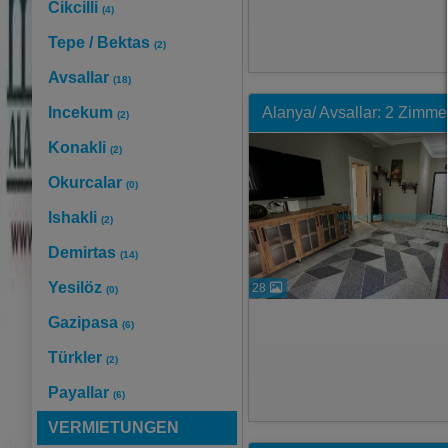
Cikcilli
(4)
Tepe / Bektas
(2)
Avsallar
(18)
Incekum
Alanya/ Avsallar: 2 Zimme
(2)
Konakli
(2)
Okurcalar
(0)
Ishakli
(2)
Demirtas
(14)
Yesilöz
28
(0)
Gazipasa
(6)
Türkler
(2)
Payallar
(6)
VERMIETUNGEN