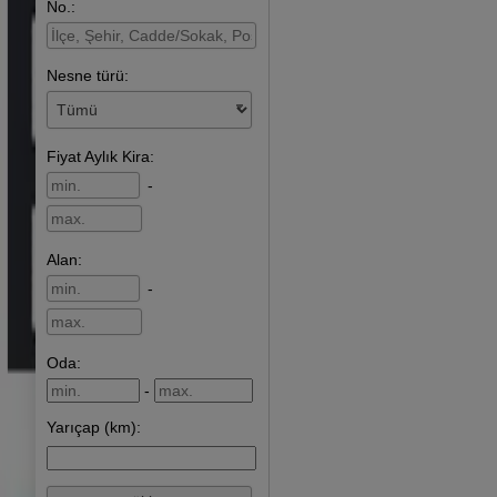
No.:
Nesne türü:
Fiyat
Aylık Kira
:
-
Alan
:
-
Oda:
-
Yarıçap (km):