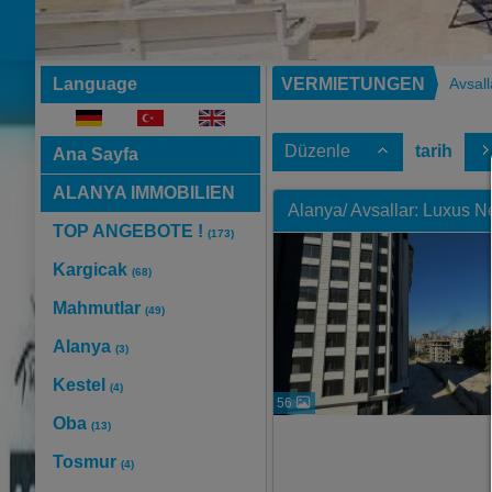
Language
VERMIETUNGEN
Avsall
Düzenle
tarih
Ana Sayfa
ALANYA IMMOBILIEN
Alanya/ Avsallar: Luxus 
TOP ANGEBOTE !
(173)
Kargicak
(68)
Mahmutlar
(49)
Alanya
(3)
Kestel
(4)
56
Oba
(13)
Tosmur
(4)