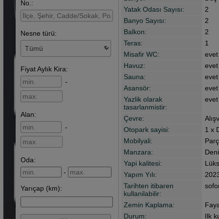
No.:
Yatak Odası Sayısı:
2
Banyo Sayısı:
2
Balkon:
2
Nesne türü:
Teras:
1
Misafir WC:
evet
Havuz:
evet
Fiyat
Aylık Kira
:
Sauna:
evet
-
Asansör:
evet
Yazlik olarak
evet
tasarlanmistir:
Alan
:
Çevre:
Alış
-
Otopark sayisi:
1 x 
Mobilyali:
Parç
Manzara:
Deni
Oda:
Yapi kalitesi:
Lük
-
Yapım Yılı:
202
Tarihten itibaren
sofo
Yarıçap (km):
kullanilabilir:
Zemin Kaplama:
Fay
Durum:
Ilk 