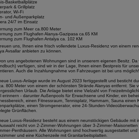
is-Basketballplätze
erpark & Grillplatz
rator, Wi-Fi
n- und Außenparkplatz
ra 24/7 im Einsatz
ernung zum Meer ca.800 Meter
ernung zum Flughafen Alanya-Gazipasa ca.65 KM
ernung zum Flughafen Antalya ca. 102 KM
freuen uns, Ihnen eine frisch vollendete Luxus-Residenz von einem re
ya Avsallar anbieten zu können.
von uns angebotenen Wohnungen sind in unserem eigenen Besitz. Da w
ndbuch) verfügen, sind wir in der Lage, Ihnen einen Bestpreis für un
ntieren. Auch die Inzahlungnahme von Fahrzeugen ist bei uns möglich
neue Luxus-Anlage wurde im August 2023 fertiggestellt und besticht dur
ca. 800 Meter von einem der schönsten Strände Alanyas entfernt. Sie v
rgesslichen Urlaub. Die Anlage bietet eine Vielzahl von Freizeitmöglich
l erinnern - darunter Außenpools für Erwachsene und Kinder, ein behei
nessbereich, einen Fitnessraum, Tennisplatz, Hammam, Sauna einen Ki
nparkplätze, einen Stromgenerator, eine 24-Stunden-Videoüberwac
legte Grünflächen.
neue Luxus-Residenz besteht aus einem neunstöckigen Gebäude mit
Auswahl reicht von 2-Zimmer-Wohnungen über 3-Zimmer-Maisonetten m
mmer-Penthäusern. Alle Wohnungen sind hochwertig ausgestattet und v
zimmer und eine Küchenzeile mit Granitarbeitsplatten.