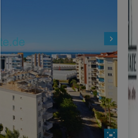
Yalnızca teknik olarak gerekli tanımlama bilgilerine izin veril
üçüncü taraf içeriğine izin verilmez.
Çerez ayarınızı istediğiniz zaman buradan değiştirebilirsin
Çerez ayrıntıları
|
Veri koruma
|
Site bilgisi
geri dön