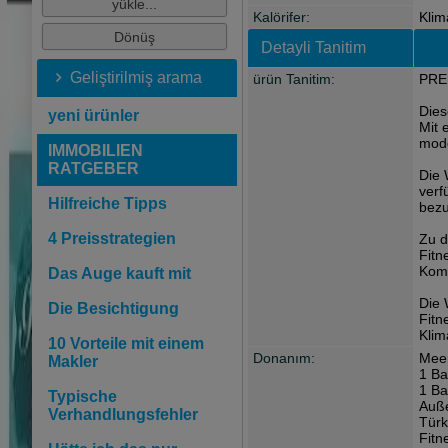
Kalörifer:
Klim
Detayli Tanitim
Geliştirilmiş arama
ürün Tanitim:
PREI
Dies
yeni ürünler
Mit 
mod
IMMOBILIEN
RATGEBER
Die 
verf
Hilfreiche Tipps
bezu
4 Preisstrategien
Zu d
Fitn
Komf
Das Auge kauft mit
Die 
Die Besichtigung
Fitn
Klim
10 Vorteile mit einem
Donanım:
Meer
Makler
1 B
1 Ba
Typische
Auß
Verhandlungsfehler
Türk
Fitn