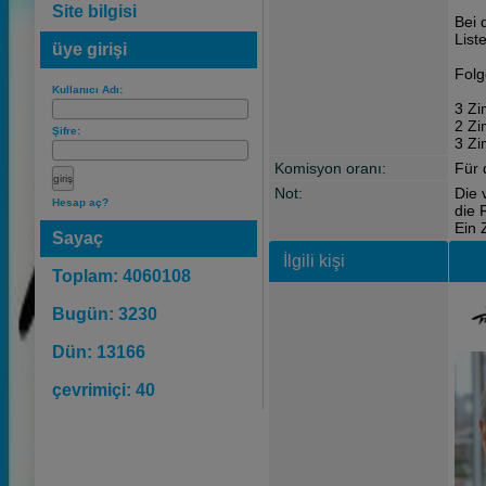
Site bilgisi
Bei 
List
üye girişi
Folg
Kullanıcı Adı:
3 Z
2 Z
Şifre:
3 Zi
Komisyon oranı:
Für 
Not:
Die 
Hesap aç?
die 
Ein 
Sayaç
İlgili kişi
Toplam: 4060108
Bugün: 3230
Dün: 13166
çevrimiçi: 40