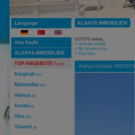
Language
ALANYA IMMOBILIEN
127/172 sonuç
Ana Sayfa
Sonraki emlak
Bir önceki ürün
ALANYA IMMOBILIEN
Geri dön
TOP ANGEBOTE !
(172)
Alanya Avsallar: PREISTI
Kargicak
(67)
Mahmutlar
(49)
Alanya
(3)
Kestel
(4)
Oba
(13)
Tosmur
(4)