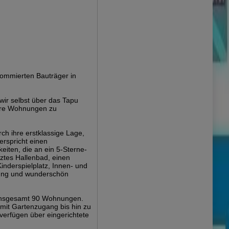
nommierten Bauträger in
ir selbst über das Tapu
sere Wohnungen zu
!
ch ihre erstklassige Lage,
erspricht einen
keiten, die an ein 5-Sterne-
ztes Hallenbad, einen
nderspielplatz, Innen- und
hung und wunderschön
 insgesamt 90 Wohnungen.
it Gartenzugang bis hin zu
erfügen über eingerichtete