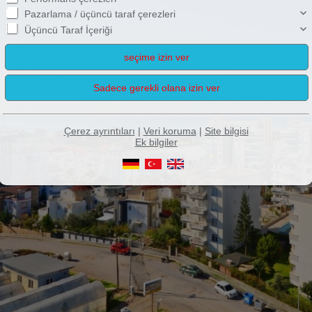
Pazarlama / üçüncü taraf çerezleri
Üçüncü Taraf İçeriği
Çerez ayrıntıları
|
Veri koruma
|
Site bilgisi
Ek bilgiler