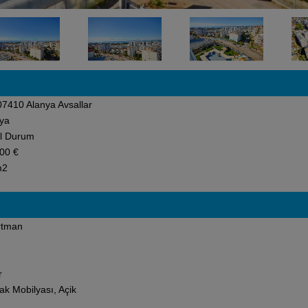
7410 Alanya Avsallar
ya
l Durum
00 €
m2
rtman
r
ak Mobilyası, Açik