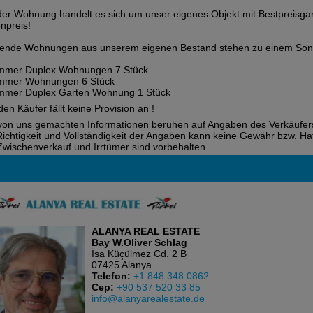
der Wohnung handelt es sich um unser eigenes Objekt mit Bestpreisgar
enpreis!
ende Wohnungen aus unserem eigenen Bestand stehen zu einem Sond
immer Duplex Wohnungen 7 Stück
immer Wohnungen 6 Stück
mmer Duplex Garten Wohnung 1 Stück
den Käufer fällt keine Provision an !
von uns gemachten Informationen beruhen auf Angaben des Verkäufers
Richtigkeit und Vollständigkeit der Angaben kann keine Gewähr bzw.
Zwischenverkauf und Irrtümer sind vorbehalten.
ALANYA REAL ESTATE
Bay W.Oliver Schlag
İsa Küçülmez Cd. 2 B
07425 Alanya
Telefon:
+1 848 348 0862
Cep:
+90 537 520 33 85
info@alanyarealestate.de