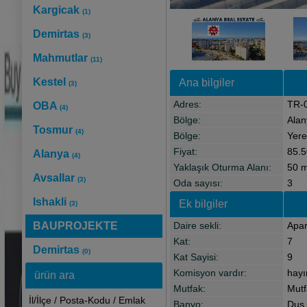
Kargicak
(1)
Demirtas
(3)
Mahmutlar
(11)
Kestel
Ana bilgiler
(3)
Adres:
TR-0
OBA
(4)
Bölge:
Alan
Tosmur
(4)
Bölge:
Yere
Fiyat:
85.5
Alanya
(4)
Yaklaşık Oturma Alanı:
50 
Avsallar
(3)
Oda sayısı:
3
Ishakli
Ek bilgiler
(3)
BAUPROJEKTE
Daire sekli:
Apa
Kat:
7
Demirtas
(0)
Kat Sayisi:
9
Komisyon vardır:
hayı
ürün ara
Mutfak:
Mutf
İl/İlçe / Posta-Kodu / Emlak
Banyo:
Duş