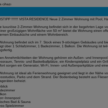
a cihazı
STIPP !!!!!!! VISTA RESIDENCE Neue 2 Zimmer Wohnung mit Pool, Ha
e luxuriöse 2-Zimmer-Wohnung befindet sich in der begehrten Lage vo
einer großzügigen Wohnfläche von 50 m² bietet die Wohnung einen offe
ernen Einbauküche und einem Wohnbereich.
Wohnung befindet sich im 7. Stock eines 9-stöckigen Gebäudes und bie
ügt über 1 Schlafzimmer, 1 Badezimmer, 1 Balkon. Die Wohnung ist teil-
gsfertig.
en Annehmlichkeiten der Wohnung gehören ein Außen- und Innenpool,
essraum, Tennis- und Basketballplätze, ein Kinderspielplatz und ein Gril
ort sorgen ein Generator, Wi-Fi, Innen- und Außenparkplätze und e
Wohnung ist ideal als Ferienwohnung geeignet und liegt in der Nähe v
essstudios, Parks und dem Strand. Der Bodenbelag besteht aus Fliese
ageräten beheizt.
blick
adezimmer
lkon
en~Innenpool
isches Bad & Sauna
ess-Spielzimmer