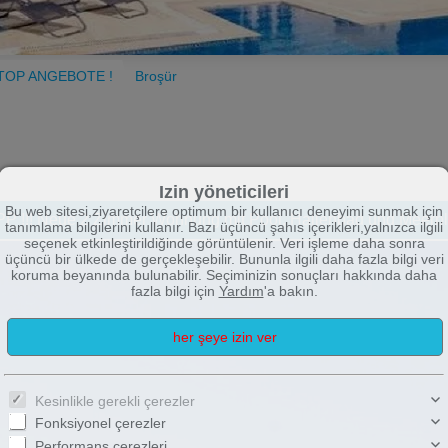
TOP ANGEBOTE !
Broşür
Izin yöneticileri
Bu web sitesi,ziyaretçilere optimum bir kullanıcı deneyimi sunmak için
PP !!! Neue 2 Zimmer Wohnung mit Pool, Hallenbad und Meerbl
tanımlama bilgilerini kullanır. Bazı üçüncü şahıs içerikleri,yalnızca ilgili
seçenek etkinleştirildiğinde görüntülenir. Veri işleme daha sonra
üçüncü bir ülkede de gerçekleşebilir. Bununla ilgili daha fazla bilgi veri
koruma beyanında bulunabilir. Seçiminizin sonuçları hakkında daha
fazla bilgi için
Yardım
'a bakın.
Kesinlikle gerekli çerezler
Fonksiyonel çerezler
Performans çerezleri