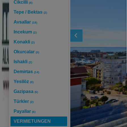
Cikcilli
(4)
Tepe / Bektas
(2)
Avsallar
(18)
Incekum
(2)
Konakli
(2)
Okurcalar
(0)
Ishakli
(2)
Demirtas
(14)
Yesilöz
(0)
Gazipasa
(6)
Türkler
(2)
Payallar
(6)
VERMIETUNGEN