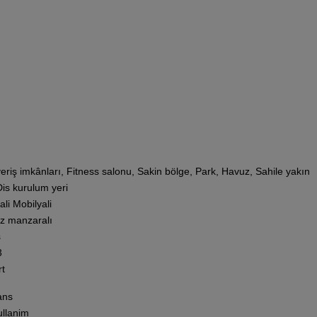
veriş imkânları, Fitness salonu, Sakin bölge, Park, Havuz, Sahile yakın
Dis kurulum yeri
ali Mobilyali
z manzaralı
s
3
rt
ans
kullanim