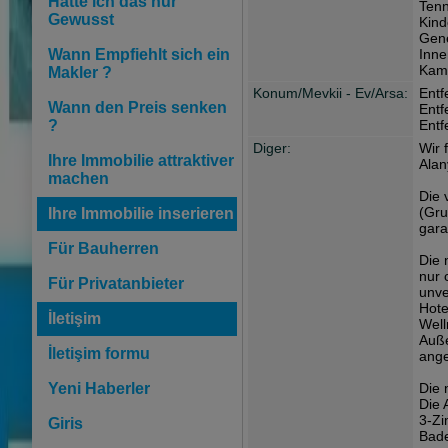
Hätte ich das nur
Tenn
Gewusst
Kind
Gene
Wann Empfiehlt sich ein
Inne
Kame
Makler ?
Konum/Mevkii - Ev/Arsa:
Entf
Wann den Preis senken
Entf
?
Entf
Diger:
Wir 
Ihre Immobilie attraktiver
Alan
machen
Die 
(Gru
Ihre Immobilie inserieren
gara
Für Bauherren
Die 
nur 
Für Privatanbieter
unve
Hote
İletişim
Well
Auße
İletişim formu
ange
Yeni Haberler
Die 
Die 
3-Zi
Giris
Bade