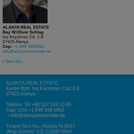
ALANYA REAL ESTATE
Bay W.Oliver Schlag
İsa Küçülmez Cd. 2 B
07425 Alanya
Cep:
+1 848 3480862
info@alanyarealestate.de
Geri dön
ALANYA REAL ESTATE
Kestel Mah. Isa Kücülmez Cad 2 B
07425 Alanya
Telefon:
TR +90 537 520 33 85
Cep:
USA +1 848 348 0862
info@alanyarealestate.de
Ticaret-Sicil-No.: Alanya Nr.8547
Vergi-Dairesi: V.D 2110674544