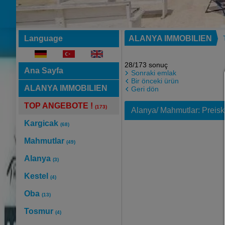
Language
ALANYA IMMOBILIEN
28/173 sonuç
Ana Sayfa
Sonraki emlak
Bir önceki ürün
ALANYA IMMOBILIEN
Geri dön
TOP ANGEBOTE !
(173)
Alanya/ Mahmutlar: Preisk
Kargicak
(68)
Mahmutlar
(49)
Alanya
(3)
Kestel
(4)
Oba
(13)
Tosmur
(4)