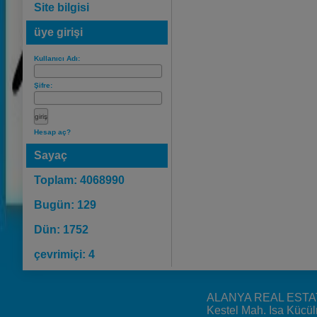
Site bilgisi
üye girişi
Kullanıcı Adı:
Şifre:
Hesap aç?
Sayaç
Toplam: 4068990
Bugün: 129
Dün: 1752
çevrimiçi: 4
ALANYA REAL ESTA
Kestel Mah. Isa Kücü