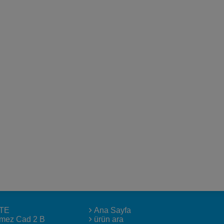
TE
Ana Sayfa
lmez Cad 2 B
ürün ara