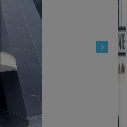
Çerez ayarınızı istediğiniz zaman buradan değiştirebilirsin
Çerez ayrıntıları
|
Veri koruma
|
Site bilgisi
geri dön