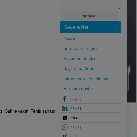
Seçenekler
Yazdır
Soru sor / Evi gez
Favorilerime ekle
Başkasına öner
Finansman hesaplayıcı
Haritada göster
paylaş
paylaş
z, Sahile yakın, Tenis sahası
tweet
paylaş
paylaş