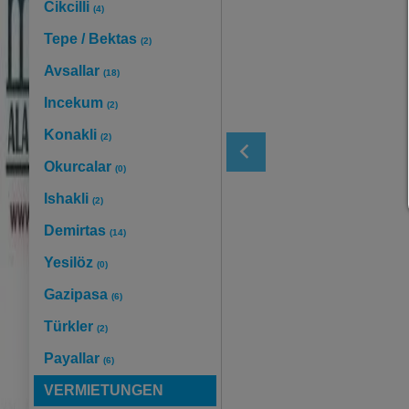
Cikcilli
(4)
Tepe / Bektas
(2)
Avsallar
(18)
Incekum
(2)
Konakli
(2)
Okurcalar
(0)
Ishakli
(2)
Demirtas
(14)
Yesilöz
(0)
Gazipasa
(6)
Türkler
(2)
Payallar
(6)
VERMIETUNGEN