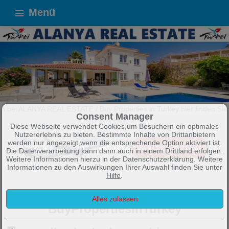
Menü
L ESTATE / Buy Properties in Turkey hier finden Sie Wohnungen und 
Consent Manager
Diese Webseite verwendet Cookies,um Besuchern ein optimales
Nutzererlebnis zu bieten. Bestimmte Inhalte von Drittanbietern
werden nur angezeigt,wenn die entsprechende Option aktiviert ist.
Die Datenverarbeitung kann dann auch in einem Drittland erfolgen.
Weitere Informationen hierzu in der Datenschutzerklärung. Weitere
Informationen zu den Auswirkungen Ihrer Auswahl finden Sie unter
Hilfe
.
Willkommen bei Alanya Real Estate /
BuyPropertiesinTurkey