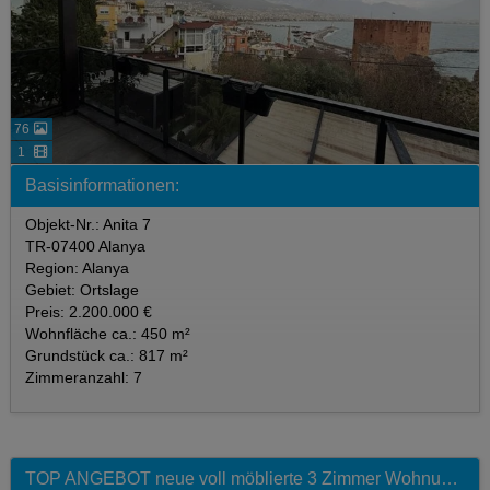
76
1
Basisinformationen:
Objekt-Nr.: Anita 7
TR-07400 Alanya
Region: Alanya
Gebiet: Ortslage
Preis: 2.200.000 €
Wohnfläche ca.: 450 m²
Grundstück ca.: 817 m²
Zimmeranzahl: 7
TOP ANGEBOT neue voll möblierte 3 Zimmer Wohnung mit Pool und Meerblick