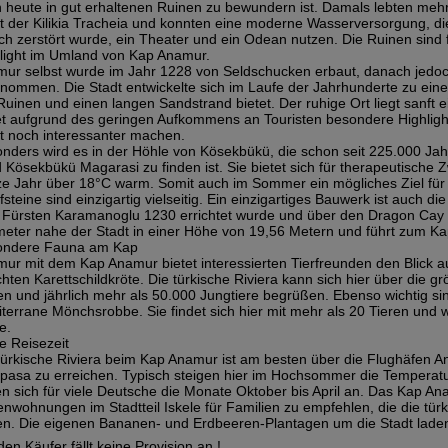
 heute in gut erhaltenen Ruinen zu bewundern ist. Damals lebten meh
t der Kilikia Tracheia und konnten eine moderne Wasserversorgung, d
ch zerstört wurde, ein Theater und ein Odean nutzen. Die Ruinen sind 
light im Umland von Kap Anamur.
ur selbst wurde im Jahr 1228 von Seldschucken erbaut, danach jed
nommen. Die Stadt entwickelte sich im Laufe der Jahrhunderte zu eine
Ruinen und einen langen Sandstrand bietet. Der ruhige Ort liegt sanft
et aufgrund des geringen Aufkommens an Touristen besondere Highlights
t noch interessanter machen.
nders wird es in der Höhle von Kösekbükü, die schon seit 225.000 Ja
 Kösekbükü Magarasi zu finden ist. Sie bietet sich für therapeutische 
e Jahr über 18°C warm. Somit auch im Sommer ein mögliches Ziel für
fsteine sind einzigartig vielseitig. Ein einzigartiges Bauwerk ist auch di
Fürsten Karamanoglu 1230 errichtet wurde und über den Dragon Cay fü
meter nahe der Stadt in einer Höhe von 19,56 Metern und führt zum K
ondere Fauna am Kap
ur mit dem Kap Anamur bietet interessierten Tierfreunden den Blick a
hten Karettschildkröte. Die türkische Riviera kann sich hier über die gr
en und jährlich mehr als 50.000 Jungtiere begrüßen. Ebenso wichtig sin
terrane Mönchsrobbe. Sie findet sich hier mit mehr als 20 Tieren und 
e.
e Reisezeit
türkische Riviera beim Kap Anamur ist am besten über die Flughäfen 
pasa zu erreichen. Typisch steigen hier im Hochsommer die Temperat
en sich für viele Deutsche die Monate Oktober bis April an. Das Kap Ana
enwohnungen im Stadtteil Iskele für Familien zu empfehlen, die die tür
en. Die eigenen Bananen- und Erdbeeren-Plantagen um die Stadt lad
den Käufer fällt keine Provision an !