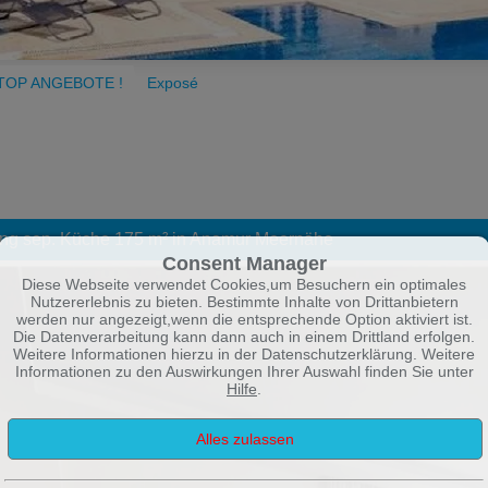
TOP ANGEBOTE !
Exposé
g sep. Küche 175 m² in Anamur Meernähe
Consent Manager
Diese Webseite verwendet Cookies,um Besuchern ein optimales
Nutzererlebnis zu bieten. Bestimmte Inhalte von Drittanbietern
werden nur angezeigt,wenn die entsprechende Option aktiviert ist.
Die Datenverarbeitung kann dann auch in einem Drittland erfolgen.
Weitere Informationen hierzu in der Datenschutzerklärung. Weitere
Informationen zu den Auswirkungen Ihrer Auswahl finden Sie unter
Hilfe
.