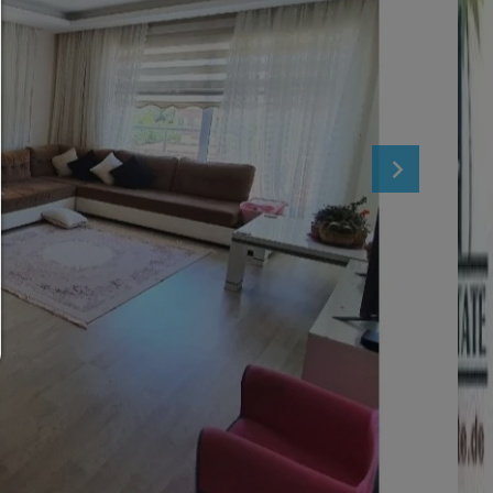
Es werden nur Drittanbieter-Inhalte oder die Cookie-Art
zugelassen die Sie in den Checkboxen angehakt haben
Nur notwendiges zulassen:
Es werden nur die technisch notwendigen Cookies zugelass
keine Drittanbieter-Inhalte.
Sie können Ihre Cookie-Einstellung jederzeit hier änder
Cookie-Details
|
Datenschutz
|
Impressum
zurück