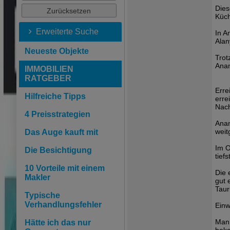
Dies
Küc
Erweiterte Suche
In A
Alan
Neueste Objekte
Trot
Anam
IMMOBILIEN
RATGEBER
Erre
Hilfreiche Tipps
errei
Nach
4 Preisstrategien
Anam
weit
Das Auge kauft mit
Im O
Die Besichtigung
tief
10 Vorteile mit einem
Die 
Makler
gut 
Taur
Typische
Verhandlungsfehler
Einw
Man 
Hätte ich das nur