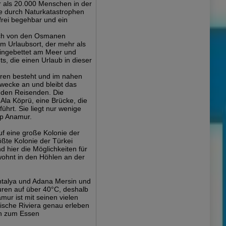
r als 20.000 Menschen in der
ie durch Naturkatastrophen
frei begehbar und ein
och von den Osmanen
m Urlaubsort, der mehr als
 eingebettet am Meer und
, die einen Urlaub in dieser
hren besteht und im nahen
Zwecke an und bleibt das
 den Reisenden. Die
e Ala Köprü, eine Brücke, die
hrt. Sie liegt nur wenige
ap Anamur.
uf eine große Kolonie der
ößte Kolonie der Türkei
d hier die Möglichkeiten für
wohnt in den Höhlen an der
Antalya und Adana Mersin und
uren auf über 40°C, deshalb
mur ist mit seinen vielen
kische Riviera genau erleben
en zum Essen