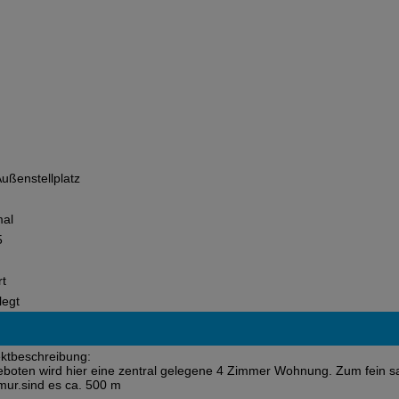
Außenstellplatz
mal
5
rt
legt
ktbeschreibung:
boten wird hier eine zentral gelegene 4 Zimmer Wohnung. Zum fein s
ur.sind es ca. 500 m