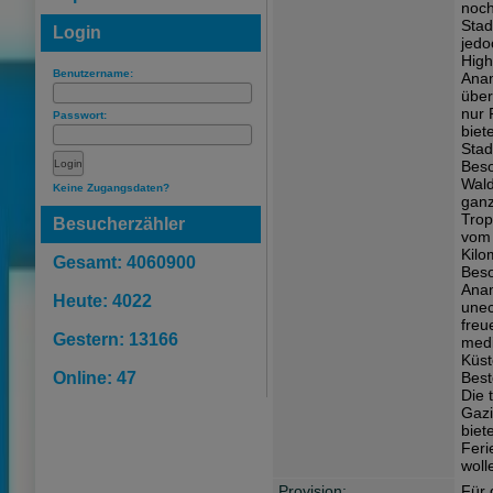
noch
Stad
Login
jedo
High
Benutzername:
Anam
über
nur 
Passwort:
biet
Stad
Beso
Wald
Keine Zugangsdaten?
ganz
Trop
Besucherzähler
vom 
Kilo
Gesamt: 4060900
Bes
Anam
Heute: 4022
unec
freu
Gestern: 13166
medi
Küst
Online: 47
Best
Die 
Gazi
biet
Feri
woll
Provision:
Für 