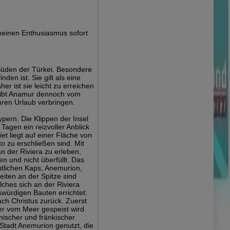
meinen Enthusiasmus sofort
m Süden der Türkei. Besondere
den ist. Sie gilt als eine
er ist sie leicht zu erreichen
bleibt Anamur dennoch vom
ihren Urlaub verbringen.
pern. Die Klippen der Insel
gen ein reizvoller Anblick
et liegt auf einer Fläche von
o zu erschließen sind. Mit
 der Riviera zu erleben,
 und nicht überfüllt. Das
tlichen Kaps, Anemurion,
iten an der Spitze sind
lches sich an der Riviera
swürdigen Bauten errichtet:
ch Christus zurück. Zuerst
er vom Meer gespeist wird.
nischer und fränkischer
Stadt Anemurion genutzt, die