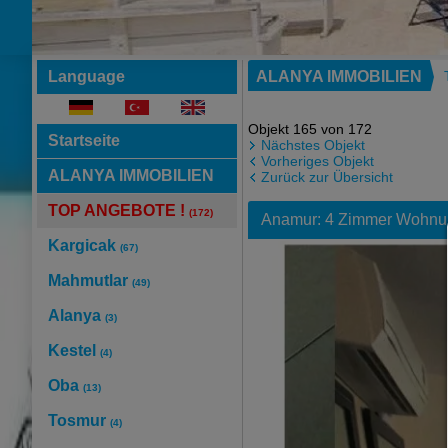
Language
ALANYA IMMOBILIEN
Objekt 165 von 172
Startseite
Nächstes Objekt
Vorheriges Objekt
ALANYA IMMOBILIEN
Zurück zur Übersicht
TOP ANGEBOTE !
(172)
Anamur: 4 Zimmer Wohnun
Kargicak
(67)
Mahmutlar
(49)
Alanya
(3)
Kestel
(4)
Oba
(13)
Tosmur
(4)