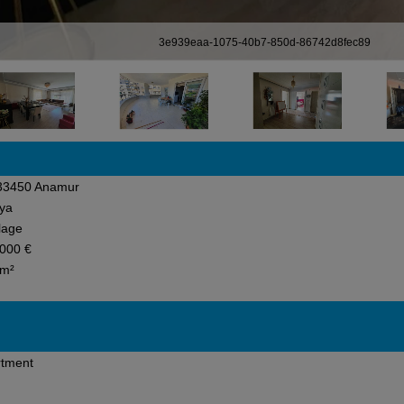
3e939eaa-1075-40b7-850d-86742d8fec89
33450 Anamur
ya
lage
000 €
 m²
rtment