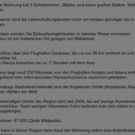
e Wohnung hat 3 Schlafzimmer, 2Bäder und einen großen Balkon. Wo
he.
namur sind die Lebenshaltungskosten noch um einiges günstiger als i
ya.
zdem werden Sie Einkaufsmöglichkeiten in keinster Weise vermissen.
ur ist ein malerischer Ort gelegen am Mittelmeer.
ichbar über den Flughafen Gazipasa, der ca nur 85 km entfernt ist und 
chbar ist.
 Alanya brauchen sie ca. 2 Stunden mit dem Auto
ur liegt rund 250 Kilometer von den Flughäfen Antalya und Adana entfe
gehend vom internationalen Massentourismus verschont geblieben.
vabaşı-Stadtviertel befindet sich die Köşekbükü Höhle (Köşekbükü Mağa
sten Höhlen der Welt.
ehemaligen Dörfer der Region sind seit 2006, bis auf wenige Ausnahme
erreichbar. Nach wenigen Kilometern Fahrt befindet man sich mitten in 
usgebirges.
ohner: 67.000 (Qelle Wikipedia)
kann in dieser Region beim Kauf der Wohnung sofort eine Aufenthalts