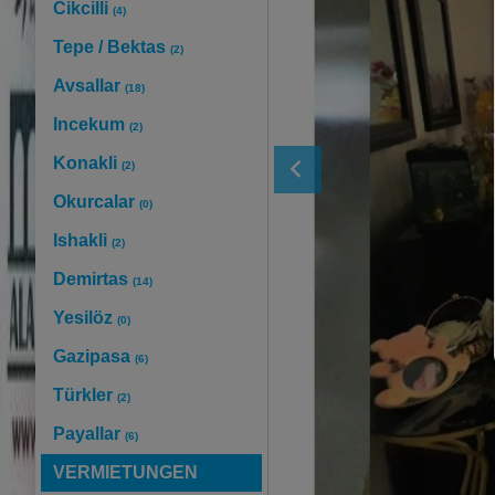
Cikcilli
(4)
Tepe / Bektas
(2)
Avsallar
(18)
Incekum
(2)
Konakli
(2)
Okurcalar
(0)
Ishakli
(2)
Demirtas
(14)
Yesilöz
(0)
Gazipasa
(6)
Türkler
(2)
Payallar
(6)
VERMIETUNGEN