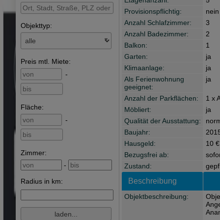
Etagenanzahl:
5
Provisionspflichtig:
nein
Anzahl Schlafzimmer:
3
Objekttyp:
Anzahl Badezimmer:
2
Balkon:
1
Garten:
ja
Preis
mtl. Miete
:
Klimaanlage:
ja
-
Als Ferienwohnung
ja
geeignet:
Anzahl der Parkflächen:
1 x 
Fläche
:
Möbliert:
ja
-
Qualität der Ausstattung:
nor
Baujahr:
201
Hausgeld:
10 €
Zimmer:
Bezugsfrei ab:
sofo
-
Zustand:
gepf
Beschreibung
Radius in km:
Objektbeschreibung:
Obje
Ange
Anam