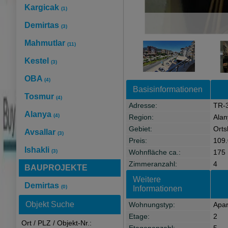
Kargicak
(1)
Demirtas
(3)
Mahmutlar
(11)
Kestel
(3)
OBA
(4)
Basisinformationen
Tosmur
(4)
Adresse:
TR-
Alanya
(4)
Region:
Alan
Gebiet:
Orts
Avsallar
(3)
Preis:
109.
Ishakli
(3)
Wohnfläche ca.:
175
Zimmeranzahl:
4
BAUPROJEKTE
Weitere
Demirtas
(0)
Informationen
Objekt Suche
Wohnungstyp:
Apa
Etage:
2
Ort / PLZ / Objekt-Nr.: