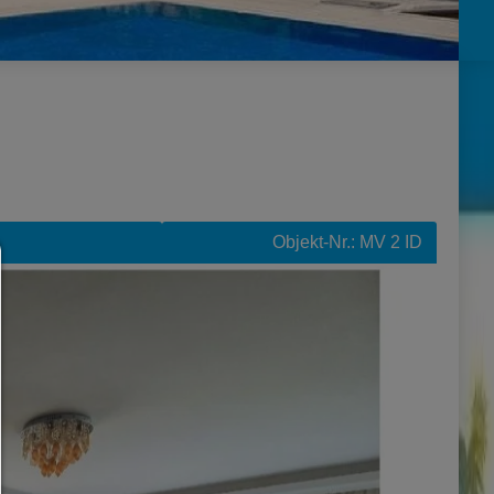
Objekt-Nr.: MV 2 ID
Consent Manager
HILFE
Um fortfahren zu können,müssen Sie eine Cookie-Auswahl tr
Nachfolgend erhalten Sie eine Erläuterung der verschied
Optionen und ihrer Bedeutung.
Alles zulassen:
Jedes Cookie wie z.B. Tracking- und Analytische-Cookies 
Drittanbieter-Inhalte.
Auswahl erlauben: