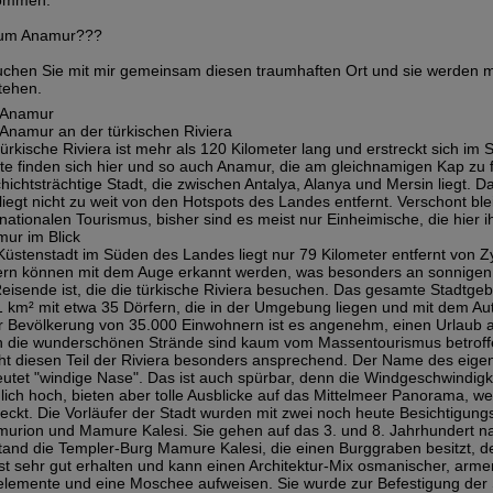
ommen.
um Anamur???
chen Sie mit mir gemeinsam diesen traumhaften Ort und sie werden 
tehen.
 Anamur
Anamur an der türkischen Riviera
türkische Riviera ist mehr als 120 Kilometer lang und erstreckt sich i
te finden sich hier und so auch Anamur, die am gleichnamigen Kap zu fin
hichtsträchtige Stadt, die zwischen Antalya, Alanya und Mersin liegt. Dah
liegt nicht zu weit von den Hotspots des Landes entfernt. Verschont 
rnationalen Tourismus, bisher sind es meist nur Einheimische, die hier 
ur im Blick
Küstenstadt im Süden des Landes liegt nur 79 Kilometer entfernt von Zy
rn können mit dem Auge erkannt werden, was besonders an sonnigen Ta
Reisende ist, die die türkische Riviera besuchen. Das gesamte Stadtgebi
 km² mit etwa 35 Dörfern, die in der Umgebung liegen und mit dem Aut
r Bevölkerung von 35.000 Einwohnern ist es angenehm, einen Urlaub an
 die wunderschönen Strände sind kaum vom Massentourismus betroffen
t diesen Teil der Riviera besonders ansprechend. Der Name des eigen
utet "windige Nase". Das ist auch spürbar, denn die Windgeschwindigke
lich hoch, bieten aber tolle Ausblicke auf das Mittelmeer Panorama, we
reckt. Die Vorläufer der Stadt wurden mit zwei noch heute Besichtigung
urion und Mamure Kalesi. Sie gehen auf das 3. und 8. Jahrhundert na
tand die Templer-Burg Mamure Kalesi, die einen Burggraben besitzt, d
ist sehr gut erhalten und kann einen Architektur-Mix osmanischer, arme
lemente und eine Moschee aufweisen. Sie wurde zur Befestigung der 