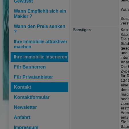
bek
Gewusst
War
Wann Empfiehlt sich ein
Makler ?
Besu
vers
Wann den Preis senken
Sonstiges:
Kap
?
Kap 
Die 
Ihre Immobilie attraktiver
Städ
machen
gesc
und 
Ihre Immobilie inserieren
inte
Anam
Die 
Für Bauherren
Zype
für 
Für Privatanbieter
1241
eine
Kontakt
denn
mach
Kontaktformular
bede
ziem
Newsletter
erst
Anem
Anfahrt
ents
Sie 
Baue
Impressum