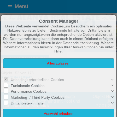
Menü
Consent Manager
Diese Webseite verwendet Cookies,um Besuchern ein optimales
Nutzererlebnis zu bieten. Bestimmte Inhalte von Drittanbietern
werden nur angezeigt,wenn die entsprechende Option aktiviert ist.
Die Datenverarbeitung kann dann auch in einem Drittland erfolgen.
Weitere Informationen hierzu in der Datenschutzerklärung. Weitere
Informationen zu den Auswirkungen Ihrer Auswahl finden Sie unter
Hilfe
.
ALANYA IMMOBILIEN
TOP ANGEBOTE !
Exposé
Objekt 152 von 173
Nächstes Objekt
Unbedingt erforderliche Cookies
Vorheriges Objekt
Zurück zur Übersicht
Funktionale Cookies
Performance Cookies
Alanya Kargicak: Große voll möblierte
Objekt-Nr.:
Marketing- / Third Party-Cookies
Duplex Penthaus Wohnung mit Pool und
JU
Drittanbieter-Inhalte
fantastischem Meerblick
27.01.23