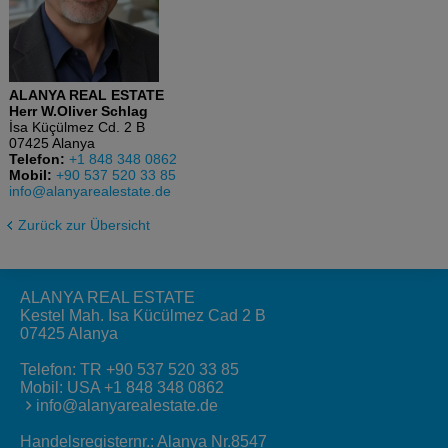
ALANYA REAL ESTATE
Herr W.Oliver Schlag
İsa Küçülmez Cd. 2 B
07425 Alanya
Telefon:
+1 848 348 0862
Mobil:
+90 537 520 33 85
info@alanyarealestate.de
Zurück zur Übersicht
ALANYA REAL ESTATE
Kestel Mah. Isa Kücülmez Cad 2 B
07425 Alanya
Telefon:
TR +90 537 520 33 85
Mobil:
USA +1 848 348 0862
info@alanyarealestate.de
Handelsregisternr.: Alanya Nr.8547