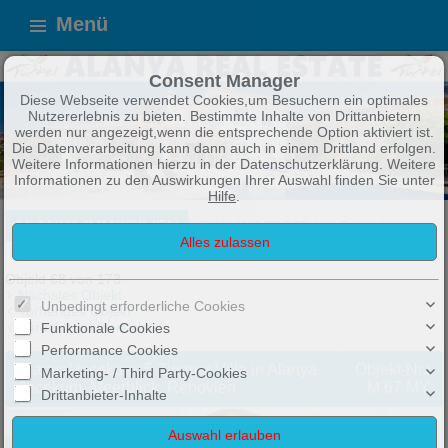
Menü
Consent Manager
Diese Webseite verwendet Cookies,um Besuchern ein optimales
Nutzererlebnis zu bieten. Bestimmte Inhalte von Drittanbietern
werden nur angezeigt,wenn die entsprechende Option aktiviert ist.
Die Datenverarbeitung kann dann auch in einem Drittland erfolgen.
Weitere Informationen hierzu in der Datenschutzerklärung. Weitere
Informationen zu den Auswirkungen Ihrer Auswahl finden Sie unter
Hilfe
.
ALANYA IMMOBILIEN
TOP ANGEBOTE !
Exposé
Objekt 68 von 173
Nächstes Objekt
Unbedingt erforderliche Cookies
Vorheriges Objekt
Zurück zur Übersicht
Funktionale Cookies
Performance Cookies
Alanya/ Incekum: 5 Zimmer Villa in Alanya
Objekt-Nr.:
Marketing- / Third Party-Cookies
/Incekum, Meerblick, Renoviert
M 67 MY
Drittanbieter-Inhalte