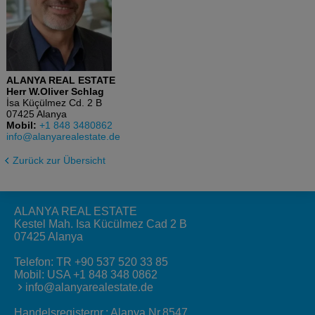
ALANYA REAL ESTATE
Herr W.Oliver Schlag
İsa Küçülmez Cd. 2 B
07425 Alanya
Mobil:
+1 848 3480862
info@alanyarealestate.de
Zurück zur Übersicht
ALANYA REAL ESTATE
Kestel Mah. Isa Kücülmez Cad 2 B
07425 Alanya
Telefon:
TR +90 537 520 33 85
Mobil:
USA +1 848 348 0862
info@alanyarealestate.de
Handelsregisternr.: Alanya Nr.8547