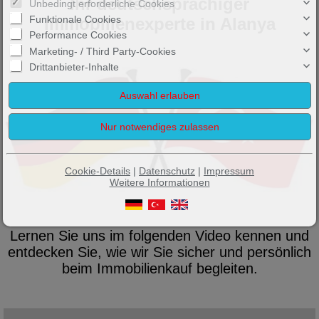
Ihr deutschsprachiger
Unbedingt erforderliche Cookies
Funktionale Cookies
Immobilienexperte in Alanya
Performance Cookies
Marketing- / Third Party-Cookies
Drittanbieter-Inhalte
Cookie-Details
|
Datenschutz
|
Impressum
Weitere Informationen
Lernen Sie uns im folgenden Video kennen und
entdecken Sie, wie wir Sie sicher und persönlich
beim Immobilienkauf begleiten.