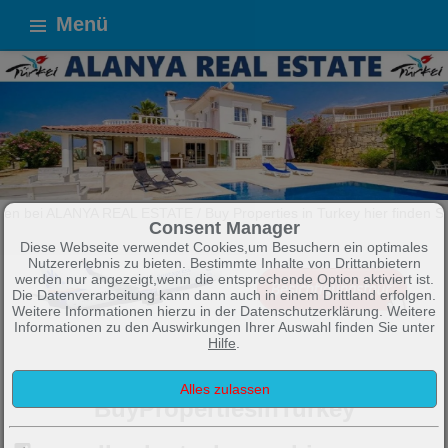
Menü
AL ESTATE / Buy Properties in Turkey hier finden Sie Wohnungen und
Consent Manager
Diese Webseite verwendet Cookies,um Besuchern ein optimales
Nutzererlebnis zu bieten. Bestimmte Inhalte von Drittanbietern
werden nur angezeigt,wenn die entsprechende Option aktiviert ist.
Die Datenverarbeitung kann dann auch in einem Drittland erfolgen.
Weitere Informationen hierzu in der Datenschutzerklärung. Weitere
Informationen zu den Auswirkungen Ihrer Auswahl finden Sie unter
Hilfe
.
Willkommen bei Alanya Real Estate /
BuyPropertiesinTurkey