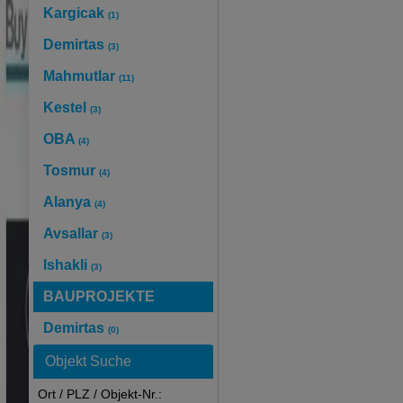
Kargicak
(1)
Demirtas
(3)
Mahmutlar
(11)
Kestel
(3)
OBA
(4)
Tosmur
(4)
Alanya
(4)
Avsallar
(3)
Ishakli
(3)
BAUPROJEKTE
Demirtas
(0)
Objekt Suche
Ort / PLZ / Objekt-Nr.: