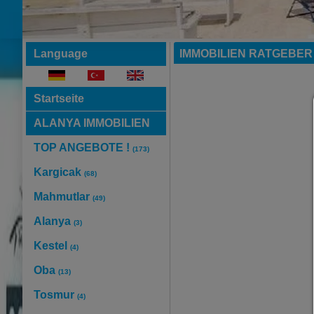
Language
IMMOBILIEN RATGEBER
Startseite
ALANYA IMMOBILIEN
TOP ANGEBOTE !
(173)
Kargicak
(68)
Mahmutlar
(49)
Alanya
(3)
Kestel
(4)
Oba
(13)
Tosmur
(4)