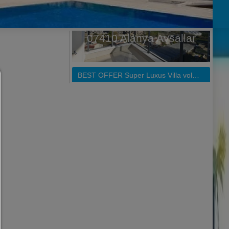
Samtyckeshanterare
HJÄLP
För att fortsätta måste du välja en cookie. Nedan hittar d
förklaring av de olika alternativen och deras betydelse
tillåta allt:
Alla kakor som spårnings- och analyscookies och innehåll från
part.
tillåta val:
Endast innehåll från tredje part eller de typer av cookies som
markerat i kryssrutorna är tillåtna.
Tillåt bara det som är nödvändigt:
Endast tekniskt nödvändiga cookies är tillåtna och inget inneh
tredje part.