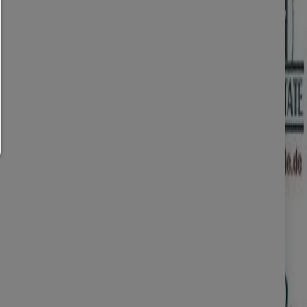
Du kan ändra din cookie-inställning här när som helst:
Cookieinformation
|
Dataskydd
|
Impressum
tillbaka