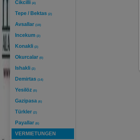
Cikcilli
(4)
Tepe / Bektas
(2)
Avsallar
(18)
Incekum
(2)
Konakli
(2)
Okurcalar
(0)
Ishakli
(2)
Demirtas
(14)
Yesilöz
(0)
Gazipasa
(6)
Türkler
(2)
Payallar
(6)
VERMIETUNGEN