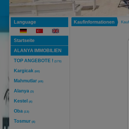
Language
Kaufinformationen
Kau
Startseite
ALANYA IMMOBILIEN
TOP ANGEBOTE !
(173)
Kargicak
(68)
Mahmutlar
(49)
Alanya
(3)
Kestel
(4)
Oba
(13)
Tosmur
(4)