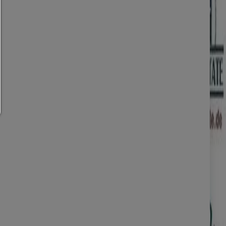
Du kan ändra din cookie-inställning här när som helst:
Cookieinformation
|
Dataskydd
|
Impressum
tillbaka