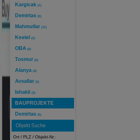
Kargicak
(1)
Demirtas
(3)
Mahmutlar
(11)
Kestel
(3)
OBA
(4)
Tosmur
(4)
Alanya
(4)
Avsallar
(3)
Ishakli
(3)
BAUPROJEKTE
Demirtas
(0)
Objekt Suche
Ort / PLZ / Objekt-Nr.: