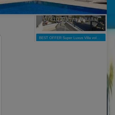
Samtyckeshanterare
HJÄLP
För att fortsätta måste du välja en cookie. Nedan hittar d
förklaring av de olika alternativen och deras betydelse
tillåta allt:
Alla kakor som spårnings- och analyscookies och innehåll från
part.
tillåta val:
Endast innehåll från tredje part eller de typer av cookies som
markerat i kryssrutorna är tillåtna.
Tillåt bara det som är nödvändigt:
Endast tekniskt nödvändiga cookies är tillåtna och inget inneh
tredje part.