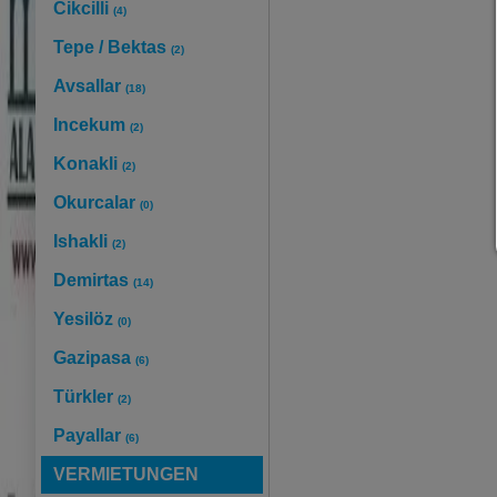
Cikcilli
(4)
Tepe / Bektas
(2)
Avsallar
(18)
Incekum
(2)
Konakli
(2)
Okurcalar
(0)
Ishakli
(2)
Demirtas
(14)
Yesilöz
(0)
Gazipasa
(6)
Türkler
(2)
Payallar
(6)
VERMIETUNGEN