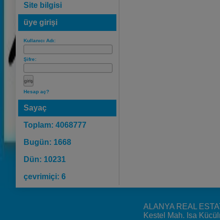
Site bilgisi
üye girişi
Kullanıcı Adı:
Şifre:
Hesap aç?
Sayaç
Toplam: 4068777
Bugün: 1668
Dün: 10231
çevrimiçi: 6
ALANYA REAL ESTA
Kestel Mah. Isa Kücü