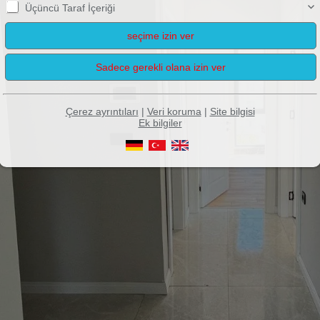
Üçüncü Taraf İçeriği
Çerez ayrıntıları
|
Veri koruma
|
Site bilgisi
Ek bilgiler