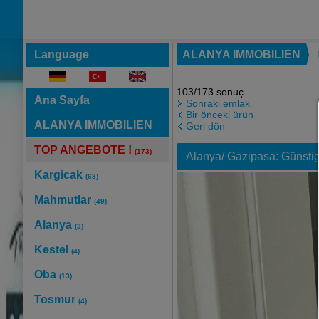
Language
ALANYA IMMOBILIEN
103/173 sonuç
Ana Sayfa
Sonraki emlak
Bir önceki ürün
ALANYA IMMOBILIEN
Geri dön
TOP ANGEBOTE !
(173)
Alanya/ Gazipasa: Günsti
Kargicak
(68)
Mahmutlar
(49)
Alanya
(3)
Kestel
(4)
Oba
(13)
Tosmur
(4)