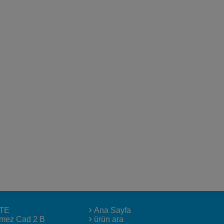
TE
Ana Sayfa
lmez Cad 2 B
ürün ara