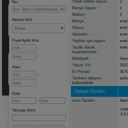
Yatak Odası Sayısı:
2
No.:
Banyo Sayısı:
1
Balkon:
2
Nesne türü:
Bahçe:
evet
Havuz:
evet
Asansör:
evet
Fiyat
Aylık Kira
:
Yaşlılar için uygun:
evet
Yazlik olarak
evet
-
tasarlanmistir:
Mobilyali:
hayı
Yapım Yılı:
202
Alan
:
Ev Parasi:
30 €
-
Tarihten itibaren
sofo
kullanilabilir:
Detayli Tanitim
Oda:
ürün Tanitim:
Alan
-
💠P
Yarıçap (km):
💠2