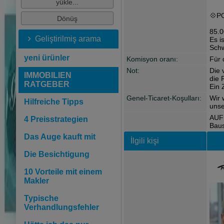
💠P
85.
Geliştirilmiş arama
Es i
Schw
yeni ürünler
Komisyon oranı:
Für 
Not:
Die 
IMMOBILIEN
die 
RATGEBER
Ein 
Genel-Ticaret-Koşulları:
Wir 
Hilfreiche Tipps
unse
AUF 
4 Preisstrategien
Baus
Das Auge kauft mit
İlgili kişi
Die Besichtigung
10 Vorteile mit einem
Makler
Typische
Verhandlungsfehler