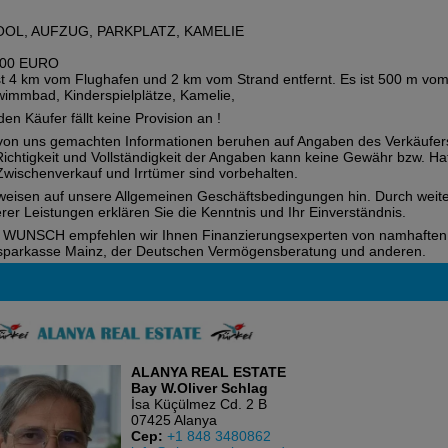
OOL, AUFZUG, PARKPLATZ, KAMELIE
000 EURO
st 4 km vom Flughafen und 2 km vom Strand entfernt. Es ist 500 m vom
immbad, Kinderspielplätze, Kamelie,
den Käufer fällt keine Provision an !
von uns gemachten Informationen beruhen auf Angaben des Verkäufers
Richtigkeit und Vollständigkeit der Angaben kann keine Gewähr bzw.
Zwischenverkauf und Irrtümer sind vorbehalten.
weisen auf unsere Allgemeinen Geschäftsbedingungen hin. Durch wei
rer Leistungen erklären Sie die Kenntnis und Ihr Einverständnis.
WUNSCH empfehlen wir Ihnen Finanzierungsexperten von namhaften
parkasse Mainz, der Deutschen Vermögensberatung und anderen.
ALANYA REAL ESTATE
Bay W.Oliver Schlag
İsa Küçülmez Cd. 2 B
07425 Alanya
Cep:
+1 848 3480862