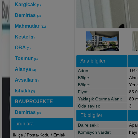
Kargicak
(1)
Demirtas
(3)
Mahmutlar
(11)
Kestel
(3)
OBA
(4)
Tosmur
(4)
Ana bilgiler
Alanya
(4)
Adres:
TR-0
Bölge:
Alan
Avsallar
(3)
Bölge:
Yerl
Ishakli
Fiyat:
85.0
(3)
Yaklaşık Oturma Alanı:
80 
BAUPROJEKTE
Oda sayısı:
3
Demirtas
(0)
Ek bilgiler
ürün ara
Daire sekli:
Apa
Komisyon vardır:
hayı
İl/İlçe / Posta-Kodu / Emlak