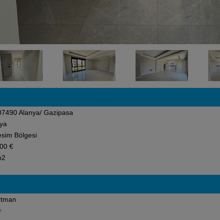
7490 Alanya/ Gazipasa
ya
esim Bölgesi
00 €
m2
rtman
r