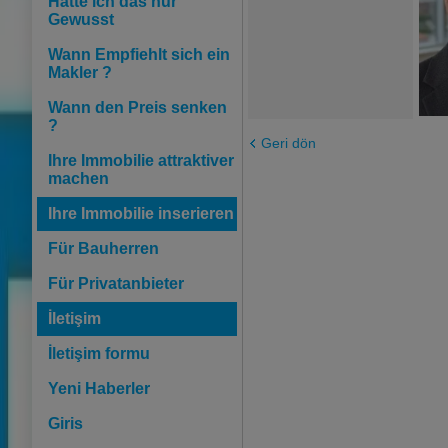
Hätte ich das nur
Gewusst
Wann Empfiehlt sich ein
Makler ?
Wann den Preis senken
?
Geri dön
Ihre Immobilie attraktiver
machen
Ihre Immobilie inserieren
Für Bauherren
Für Privatanbieter
İletişim
İletişim formu
Yeni Haberler
Giris