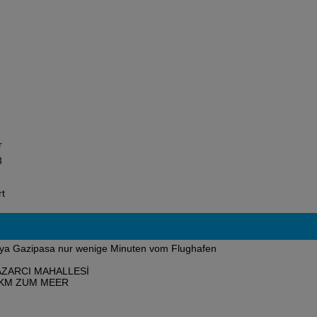
r
3
rt
ya Gazipasa nur wenige Minuten vom Flughafen
AZARCI MAHALLESİ
 KM ZUM MEER