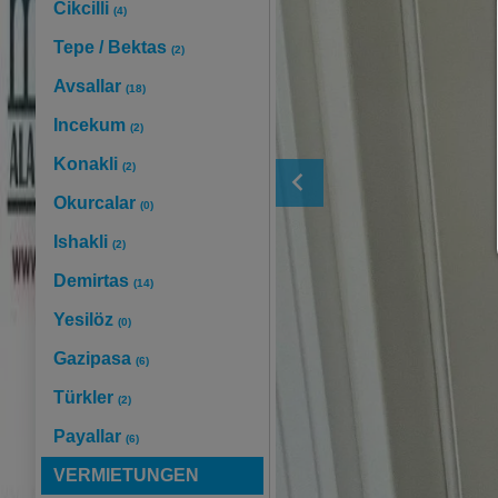
Cikcilli
(4)
Tepe / Bektas
(2)
Avsallar
(18)
Incekum
(2)
Konakli
(2)
Okurcalar
(0)
Ishakli
(2)
Demirtas
(14)
Yesilöz
(0)
Gazipasa
(6)
Türkler
(2)
Payallar
(6)
VERMIETUNGEN