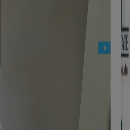
Çerez ayarınızı istediğiniz zaman buradan değiştirebilirsin
Çerez ayrıntıları
|
Veri koruma
|
Site bilgisi
geri dön