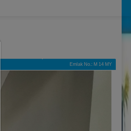
Izin yöneticileri
YARDIM
Emlak No.: M 14 MY
Devam etmek için bir çerez seçimi yapmanız gerekir. Aşağıda
seçeneklerin ve anlamlarının bir açıklamasını bulacaksın
her şeye izin ver:
İzleme ve analiz çerezleri ve üçüncü taraf içeriği gibi herhan
çerez.
seçime izin ver:
Yalnızca onay kutularında işaretlediğiniz üçüncü taraf içeriği
çerez türlerine izin verilir.
Sadece gerekli olana izin ver:
Yalnızca teknik olarak gerekli tanımlama bilgilerine izin veril
üçüncü taraf içeriğine izin verilmez.