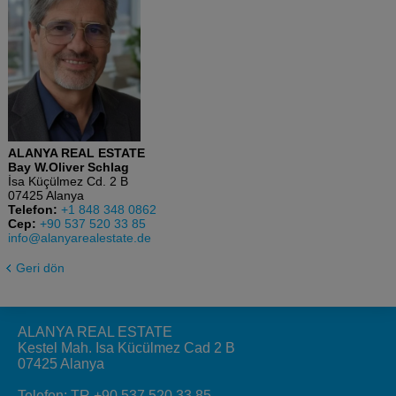
ALANYA REAL ESTATE
Bay W.Oliver Schlag
İsa Küçülmez Cd. 2 B
07425 Alanya
Telefon:
+1 848 348 0862
Cep:
+90 537 520 33 85
info@alanyarealestate.de
Geri dön
ALANYA REAL ESTATE
Kestel Mah. Isa Kücülmez Cad 2 B
07425 Alanya
Telefon:
TR +90 537 520 33 85