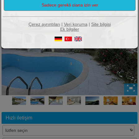
Çerez ayrıntıları
|
Veri koruma
|
Site bilgisi
Ek bilgiler
Hızlı iletişim