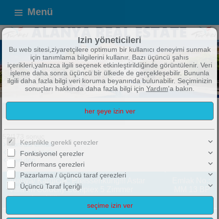
Menü
Izin yöneticileri
Bu web sitesi,ziyaretçilere optimum bir kullanıcı deneyimi sunmak
için tanımlama bilgilerini kullanır. Bazı üçüncü şahıs
içerikleri,yalnızca ilgili seçenek etkinleştirildiğinde görüntülenir. Veri
işleme daha sonra üçüncü bir ülkede de gerçekleşebilir. Bununla
ilgili daha fazla bilgi veri koruma beyanında bulunabilir. Seçiminizin
sonuçları hakkında daha fazla bilgi için
Yardım
'a bakın.
ALANYA IMMOBILIEN
TOP ANGEBOTE !
Broşür
52/173 sonuç
Kesinlikle gerekli çerezler
Sonraki emlak
Bir önceki ürün
Fonksiyonel çerezler
Geri dön
Performans çerezleri
Pazarlama / üçüncü taraf çerezleri
Alanya/ Kargicak: Preissenkung!!! Astar
Emlak No.:
Üçüncü Taraf İçeriği
Villa im Goldcity Compiex 5 Zimmer
MM 13 BP
Bungalow Villa