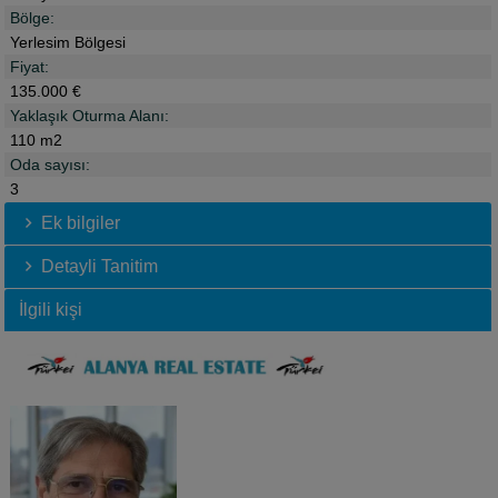
Bölge:
Yerlesim Bölgesi
Fiyat:
135.000 €
Yaklaşık Oturma Alanı:
110 m2
Oda sayısı:
3
Ek bilgiler
Detayli Tanitim
İlgili kişi