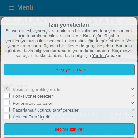
Menü
Izin yöneticileri
Bu web sitesi,ziyaretçilere optimum bir kullanıcı deneyimi sunmak
için tanımlama bilgilerini kullanır. Bazı üçüncü şahıs
içerikleri,yalnızca ilgili seçenek etkinleştirildiğinde görüntülenir. Veri
işleme daha sonra üçüncü bir ülkede de gerçekleşebilir. Bununla
ilgili daha fazla bilgi veri koruma beyanında bulunabilir. Seçiminizin
sonuçları hakkında daha fazla bilgi için
Yardım
'a bakın.
ALANYA IMMOBILIEN
TOP ANGEBOTE !
Broşür
23/174 sonuç
Kesinlikle gerekli çerezler
Sonraki emlak
Bir önceki ürün
Fonksiyonel çerezler
Geri dön
Performans çerezleri
Pazarlama / üçüncü taraf çerezleri
Alanya Mahmutlar: 3 Zimmer Apartment nur
Emlak No.:
Üçüncü Taraf İçeriği
100 m vom Meer, Volle Aktivitaet,
MM 61 BP
İnnenpool etc