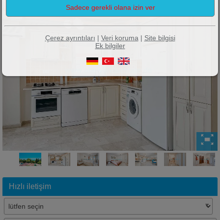
Çerez ayrıntıları
|
Veri koruma
|
Site bilgisi
Ek bilgiler
Hızlı iletişim