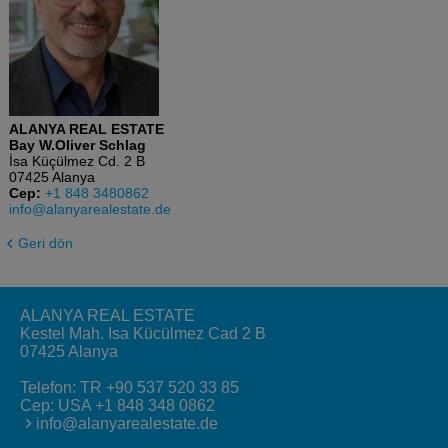
ALANYA REAL ESTATE
Bay W.Oliver Schlag
İsa Küçülmez Cd. 2 B
07425 Alanya
Cep:
+1 848 3480862
info@alanyarealestate.de
Geri dön
ALANYA REAL ESTATE
Kestel Mah. Isa Kücülmez Cad 2 B
07425 Alanya
Telefon:
TR +90 537 520 33 85
Cep:
USA +1 848 348 0862
info@alanyarealestate.de